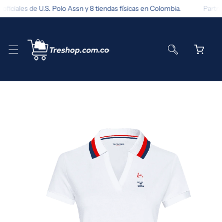
 oficiales de U.S. Polo Assn y 8 tiendas físicas en Colombia.
Partne
TAMENTE AL CONTENIDO
 A LA INFORMACIÓN DEL PRODUCTO