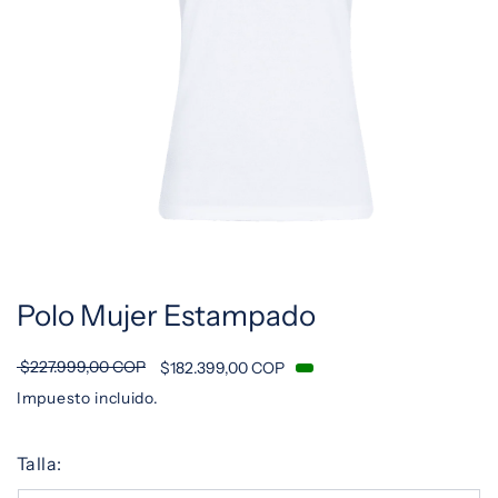
Abrir
elemento
multimedia
1
Polo Mujer Estampado
en
una
ventana
modal
$227.999,00 COP
$182.399,00 COP
Impuesto incluido.
Talla: