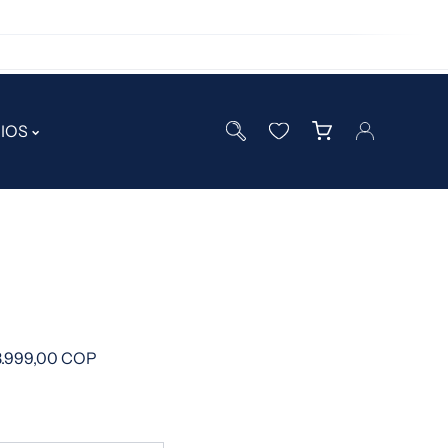
"
IOS
3.999,00 COP