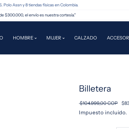
 Polo Assn y 8 tiendas físicas en Colombia.
300.000, el envío es nuestra cortesía."
IO
HOMBRE
MUJER
CALZADO
ACCESOR
Billetera
$104.999,00 COP
$8
Impuesto incluido.