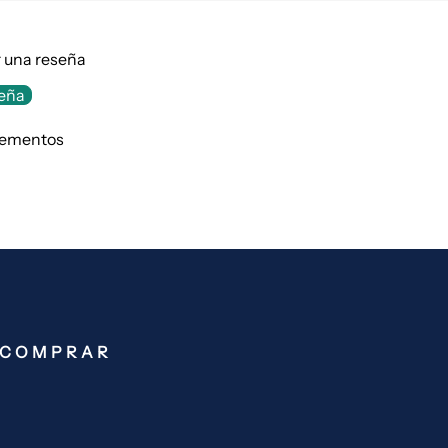
r una reseña
seña
lementos
COMPRAR