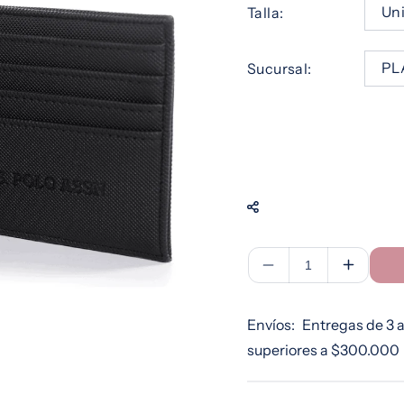
Talla:
Sucursal:
Reducir
Aument
cantidad
cantida
para
para
Envíos:
Entregas de 3 a
Billetera
Billeter
superiores a $300.000